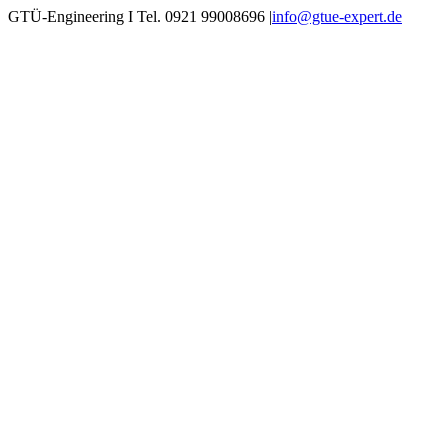
Zum
GTÜ-Engineering I Tel. 0921 99008696
|
info@gtue-expert.de
Inhalt
springen