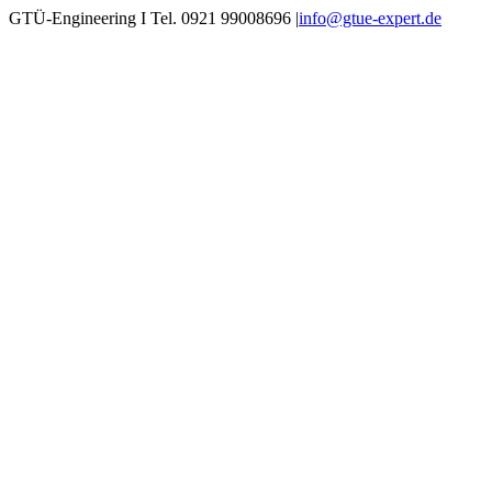
Zum
GTÜ-Engineering I Tel. 0921 99008696
|
info@gtue-expert.de
Inhalt
springen