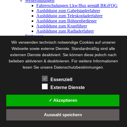
Weiterbildungen
Fahrerschulungen Lkw/Bus gemäß BKrFQG
Ausbildung zum Gabelstaplerfahrer
Ausbildung zum Teleskopladerfahrer
Ausbildung zum Bühnenbediener
Ausbildung zum Kranführer
Ausbildung zum Radladerfahrer
Prüfungen
DGUV-Prüfung
Wir verwenden technisch notwendige Cookies auf unserer
Das Unternehmen
Webseite sowie externe Dienste. Standardmäßig sind alle
Gründung
externen Dienste deaktiviert. Sie können diese jedoch nach
Büroinhaber
belieben aktivieren & deaktivieren. Für weitere Informationen
Standort
Kontakt
lesen Sie unsere Datenschutzbestimmungen.
Termine
Essenziell
DISTANCE LEARNING
Externe Dienste
Dienstleistungen
Gutachten
✓ Akzeptieren
Unfallgutachten
Beweissicherung
Wertgutachten
Auswahl speichern
Weiterbildungen
Fahrerschulungen Lkw/Bus gemäß BKrFQG