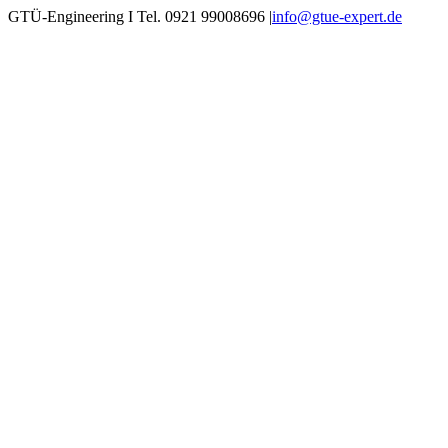
Zum
GTÜ-Engineering I Tel. 0921 99008696
|
info@gtue-expert.de
Inhalt
springen